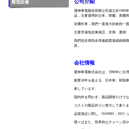
公司介紹
製造設備
運伸車電股份有限公司成立於1986
品，主要適用於日本、韓國、美國
近幾年來，我們一直致力於維持一貫性與最
主要市場包括東南亞、非洲、澳洲、
我們也在尋找全球連鎖賣場或經銷商
息。
会社情報
運伸車電株式会社は、1986年に
創業30年を超える、日本車、韓国
産しています。
国内外を問わず、製品開発だけで
コストの製品作りに努力して参り
品質保証に関し、ISO9001：20
我々はまた、世界的なチェーン店や