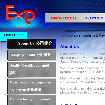
PROFILE LIST
> About Us 公司
About Us 公司簡介
About Us
Established in 1986, EXP Auto
Company Profile 公司概要
electric parts. More than 38 
Japan, Korea, America, and E
Quality Certification 品質
We have been dedicated much 
system meet ISO 9001: 2015 s
證明
Main Market including South 
worldwide OEM and Aftermarke
Measurement & Inspection
We are also seeking worldwid
Equipment 測量儀器
please feel free to contact us.
Manufacturing Equipment